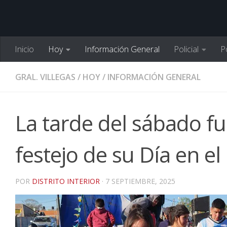
Inicio
Hoy
Información General
Policial
Po
GRAL. VILLEGAS
/
HOY
/
INFORMACIÓN GENERAL
La tarde del sábado fu
festejo de su Día en el
POR
DISTRITO INTERIOR
·
7 SEPTIEMBRE, 2025