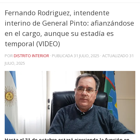
Fernando Rodriguez, intendente
interino de General Pinto: afianzándose
en el cargo, aunque su estadía es
temporal (VIDEO)
POR
DISTRITO INTERIOR
· PUBLICADA
31 JULIO, 2025
· ACTUALIZADO
31
JULIO, 2025
Hasta el 31 de octubre estará ejerciendo la función en