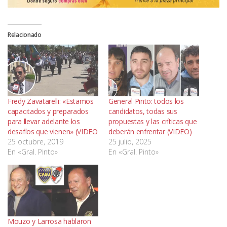
Relacionado
Fredy Zavatarelli: «Estamos
General Pinto: todos los
capacitados y preparados
candidatos, todas sus
para llevar adelante los
propuestas y las críticas que
desafíos que vienen» (VIDEO
deberán enfrentar (VIDEO)
25 octubre, 2019
25 julio, 2025
En «Gral. Pinto»
En «Gral. Pinto»
Mouzo y Larrosa hablaron