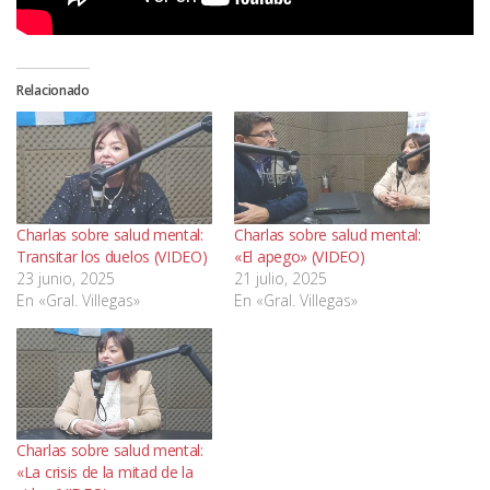
Relacionado
Charlas sobre salud mental:
Charlas sobre salud mental:
Transitar los duelos (VIDEO)
«El apego» (VIDEO)
23 junio, 2025
21 julio, 2025
En «Gral. Villegas»
En «Gral. Villegas»
Charlas sobre salud mental:
«La crisis de la mitad de la