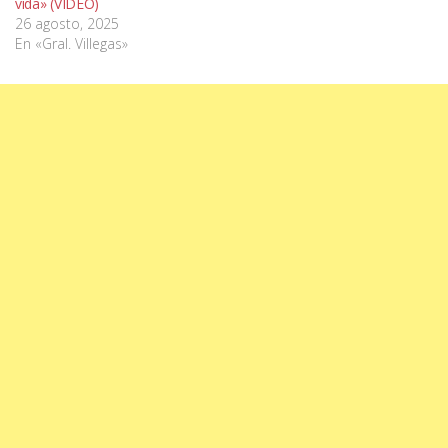
vida» (VIDEO)
26 agosto, 2025
En «Gral. Villegas»