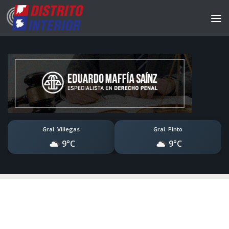
Gral. Villegas
Gral. Pinto
9°C
9°C