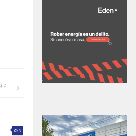
gle
3