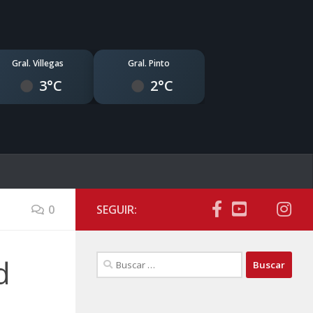
Gral. Villegas
Gral. Pinto
3°C
2°C
0
SEGUIR:
Buscar:
d