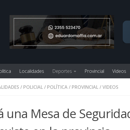
lítica
Localidades
Deportes
Provincial
Videos
LIDADES
/
POLICIAL
/
POLÍTICA
/
PROVINCIAL
/
VIDEOS
rá una Mesa de Segurida