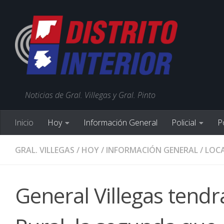
Noticias de Gral. Villegas y Gral. Pinto
Inicio
Hoy
Información General
Policial
Po
GRAL. VILLEGAS
/
HOY
/
INFORMACIÓN GENERAL
/
LOCA
General Villegas tend