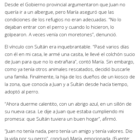
Desde el Gobierno provincial argumentaron que Juan no
quería ir a un albergue, pero María aseguró que las
condiciones de los refugios no eran adecuadas. “No lo
dejaban entrar con el perro y cuando lo hicieron, lo
golpearon. A veces venía con moretones”, denunció.
El vínculo con Sultán era inquebrantable. “Pasé varios días
con él en mi casa, le armé una casita, le llevé el colchón sucio
de Juan para que no lo extrañara”, contó María. Sin embargo,
como ya tenía otros animales rescatados, decidió buscarle
una familia. Finalmente, la hija de los dueños de un kiosco de
la zona, que conocía a Juan y a Sultán desde hacía tiempo,
adoptó al perro.
“Ahora duerme calentito, con un abrigo azul, en un sillón de
su nueva casa. Le dije a Juan que estaba cumpliendo mi
promesa: que Sultán tuviera un buen hogar”, afirmó.
“Juan no tenía nada, pero tenía un amigo y tenía valores. Dio
la vida por su perro”, concluyó María, emocionada. (Fuente: