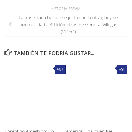
HISTORIA PREVIA
La frase «una helada se junta con la otra», hoy se
hizo realidad a 40 kilómetros de General Villegas
(VIDEO)
TAMBIÉN TE PODRÍA GUSTAR...
1
0
Florentino Ameghino: Un
América: Una joven fue