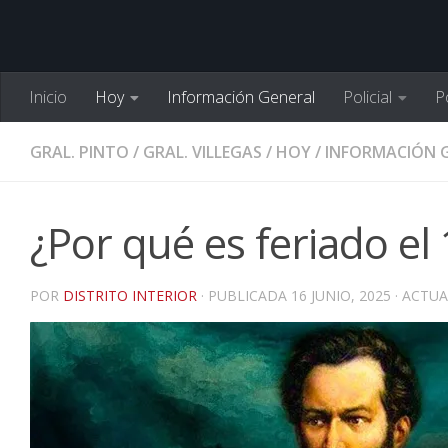
Inicio
Hoy
Información General
Policial
Po
GRAL. PINTO
/
GRAL. VILLEGAS
/
HOY
/
INFORMACIÓN 
¿Por qué es feriado el
POR
DISTRITO INTERIOR
· PUBLICADA
16 JUNIO, 2025
· ACTU