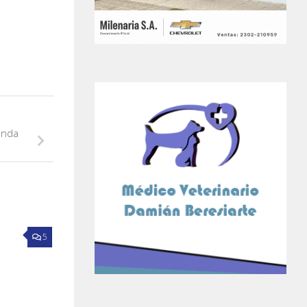
enda
5