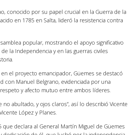
no, conocido por su papel crucial en la Guerra de la
acido en 1785 en Salta, lideró la resistencia contra
asamblea popular, mostrando el apoyo significativo
 de la Independencia y en las guerras civiles
toria.
n en el proyecto emancipador, Güemes se destacó
tad con Manuel Belgrano, evidenciada por una
respeto y afecto mutuo entre ambos líderes.
e no abultado, y ojos claros”, así lo describió Vicente
Vicente López y Planes.
25 que declara al General Martín Miguel de Güemes
 y dedicación de él, que luchó por la independencia