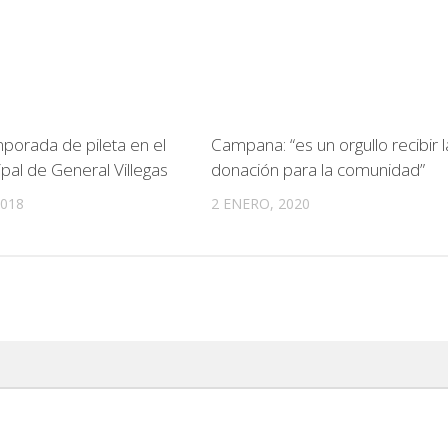
mporada de pileta en el
Campana: “es un orgullo recibir l
pal de General Villegas
donación para la comunidad”
2018
2 ENERO, 2020