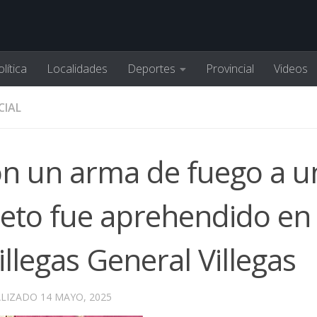
lítica
Localidades
Deportes
Provincial
Videos
CIAL
n un arma de fuego a u
jeto fue aprehendido en
llegas General Villegas
ALIZADO
14 MAYO, 2025