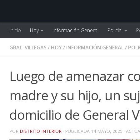
Inicio
Hoy
Información General
Policial
Po
GRAL. VILLEGAS
/
HOY
/
INFORMACIÓN GENERAL
/
POLI
Luego de amenazar co
madre y su hijo, un su
domicilio de General Vi
POR
DISTRITO INTERIOR
· PUBLICADA
14 MAYO, 2025
· ACTU