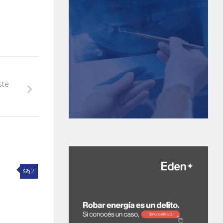
ste
2