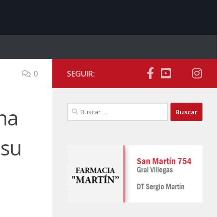
0
SEGUIR:
Buscar:
na
 su