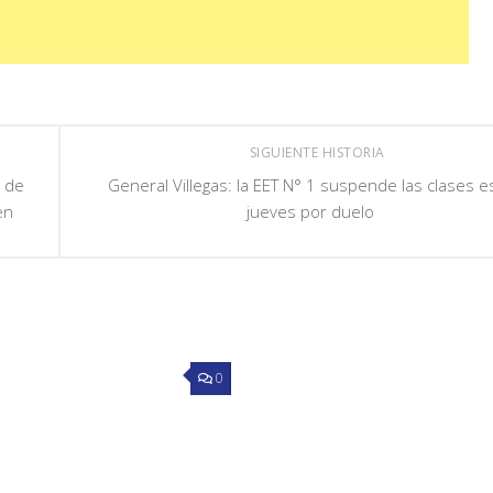
SIGUIENTE HISTORIA
n de
General Villegas: la EET N° 1 suspende las clases e
en
jueves por duelo
0