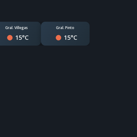
Gral. Villegas
Gral. Pinto
15°C
15°C