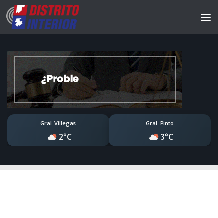
Gral. Villegas
Gral. Pinto
2°C
3°C