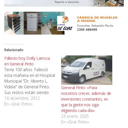
Relacionado
Fallecio hoy Dolly Larroca
en General Pinto
Tenía 100 años. Falleció
esta mañana en el Hospital
Municipal "Dr. Alberto L.
Videla" de General Pinto.
General Pinto: «Para
Sus restos están siendo
nosotros crecer, además de
velados en Cochería
16 diciembre, 2012
inversiones constantes, es
Charras, en calle
En «Gral. Pinto»
que la gente nos siga
Comandante Córdoba 225;
eligiendo cada día»
serán sepultados a las 17
23 enero, 2025
horas en el cementerio
En «Gral. Pinto»
local. AMPLIAREMOS.