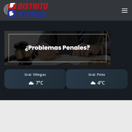
Gral. Villegas
Gral. Pinto
7°C
4°C