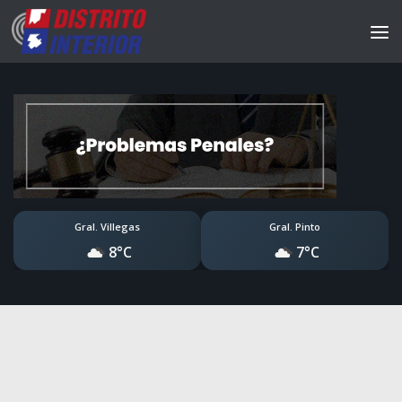
Gral. Villegas
Gral. Pinto
8°C
7°C