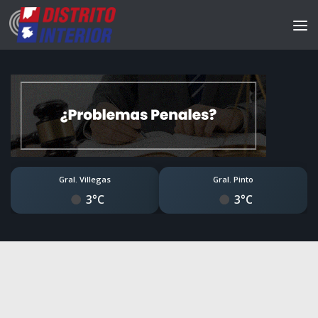
Gral. Villegas
Gral. Pinto
3°C
3°C