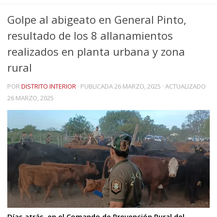
Golpe al abigeato en General Pinto,
resultado de los 8 allanamientos
realizados en planta urbana y zona
rural
POR
DISTRITO INTERIOR
· PUBLICADA
26 MARZO, 2025
· ACTUALIZADO
26 MARZO, 2025
Días atrás, en el Comando de Prevención Rural del