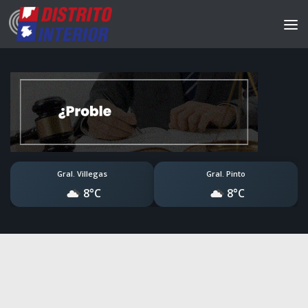
Gral. Villegas
Gral. Pinto
8°C
8°C