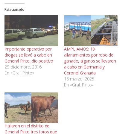
Relacionado
Importante operativo por
AMPLIAMOS: 18
drogas se llevó a cabo en
allanamientos por robo de
General Pinto, dio positivo
ganado, algunos se llevaron
29 diciembre, 2016
a cabo en Germania y
En «Gral. Pinto»
Coronel Granada
18 marzo, 2025
En «Gral. Pinto»
Hallaron en el distrito de
General Pinto tres toros que