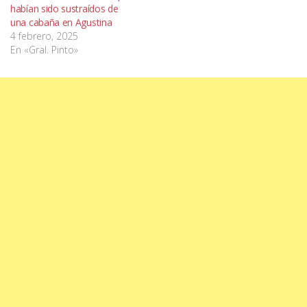
habían sido sustraídos de
una cabaña en Agustina
4 febrero, 2025
En «Gral. Pinto»