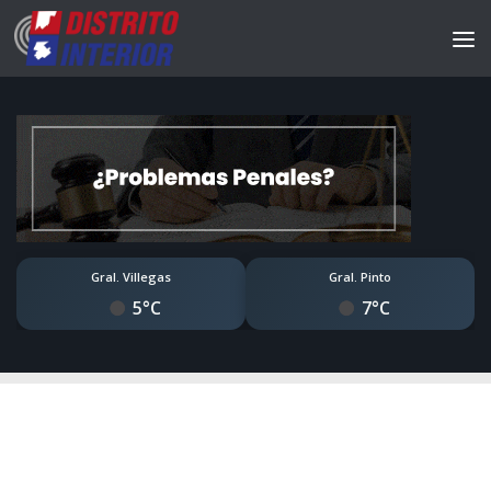
Gral. Villegas
Gral. Pinto
5°C
7°C