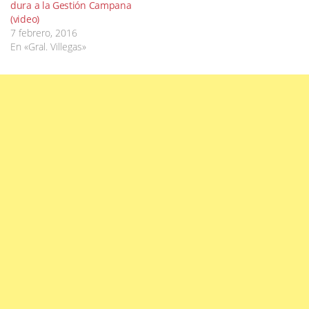
dura a la Gestión Campana
(video)
7 febrero, 2016
En «Gral. Villegas»