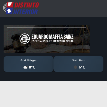
Gral. Villegas
Gral. Pinto
8°C
6°C