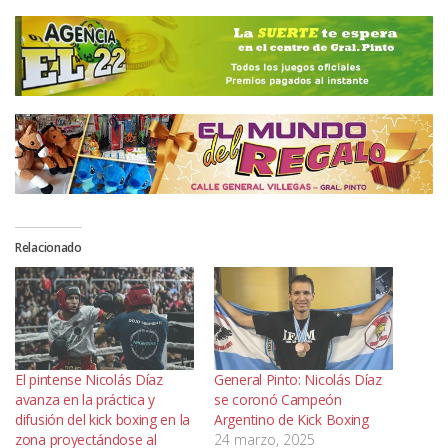
Relacionado
El pintense Nicolás Díaz
General Pinto: Nicolás Díaz
avanza en la práctica y
se coronó Campeón
difusión del kick boxing en la
Argentino de Kick Boxing
zona proyectándose al
24 marzo, 2025