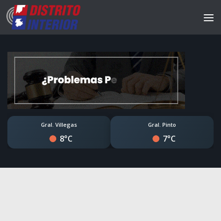
Gral. Villegas
Gral. Pinto
8°C
7°C