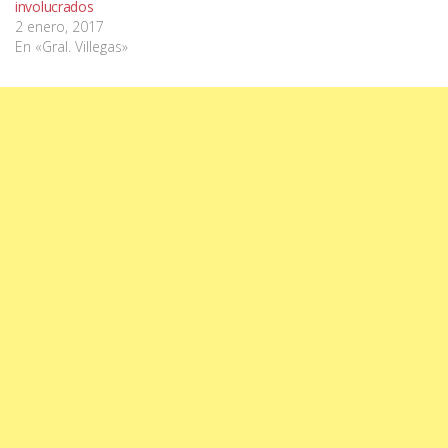
involucrados
2 enero, 2017
En «Gral. Villegas»