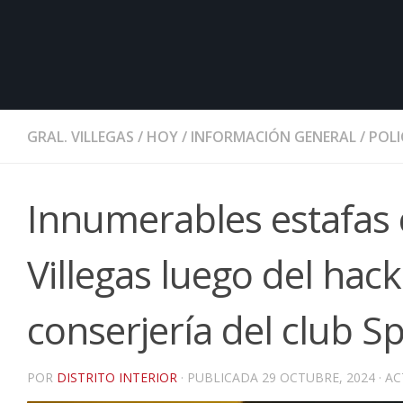
GRAL. VILLEGAS
/
HOY
/
INFORMACIÓN GENERAL
/
POLI
Innumerables estafas
Villegas luego del hac
conserjería del club S
POR
DISTRITO INTERIOR
· PUBLICADA
29 OCTUBRE, 2024
· A