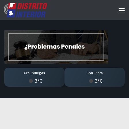
Gral. Villegas
Gral. Pinto
3°C
3°C