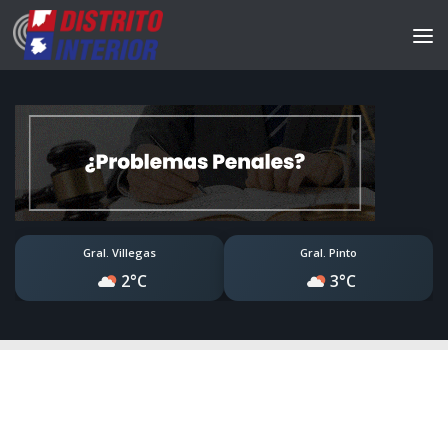
Gral. Villegas
Gral. Pinto
2°C
3°C