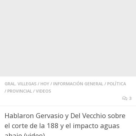
GRAL. VILLEGAS
/
HOY
/
INFORMACIÓN GENERAL
/
POLÍTICA
/
PROVINCIAL
/
VIDEOS
3
Hablaron Gervasio y Del Vecchio sobre
el corte de la 188 y el impacto aguas
abajo (video)