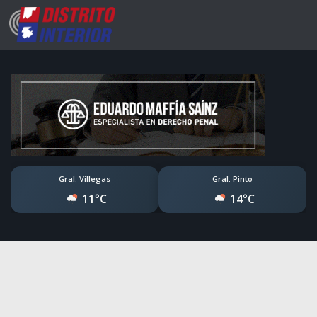
Gral. Villegas
Gral. Pinto
11°C
14°C