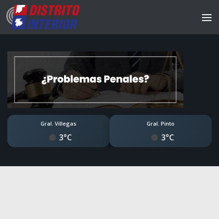
Gral. Villegas
Gral. Pinto
3°C
3°C