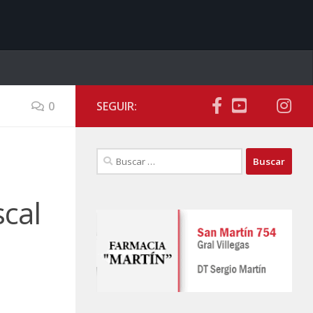
0
SEGUIR:
Buscar:
scal