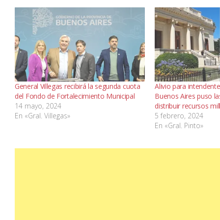
General Villegas recibirá la segunda cuota
Alivio para intendente
del Fondo de Fortalecimiento Municipal
Buenos Aires puso la
14 mayo, 2024
distribuir recursos mi
En «Gral. Villegas»
5 febrero, 2024
En «Gral. Pinto»