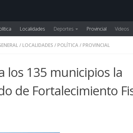
lítica
Localidades
Deportes
Provincial
Videos
GENERAL
/
LOCALIDADES
/
POLÍTICA
/
PROVINCIAL
 a los 135 municipios la
o de Fortalecimiento Fi