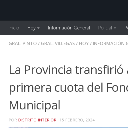
Inicio
Hoy
Información General
Policial
Po
GRAL. PINTO
/
GRAL. VILLEGAS
/
HOY
/
INFORMACIÓN 
La Provincia transfirió
primera cuota del Fond
Municipal
POR
DISTRITO INTERIOR
·
15 FEBRERO, 2024