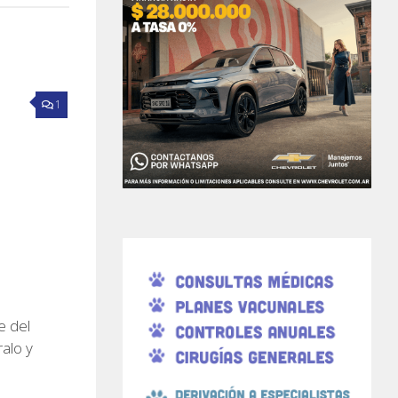
1
e del
alo y