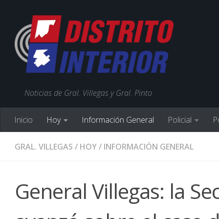
Noticias de Gral. Villegas y Gral. Pinto
Inicio
Hoy
Información General
Policial
Po
GRAL. VILLEGAS
/
HOY
/
INFORMACIÓN GENERAL
General Villegas: la S