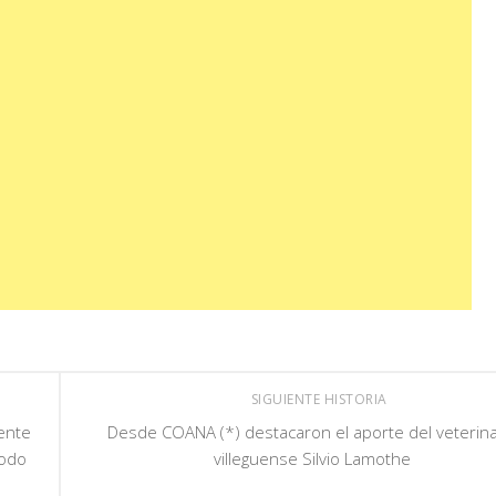
SIGUIENTE HISTORIA
ente
Desde COANA (*) destacaron el aporte del veterina
íodo
villeguense Silvio Lamothe