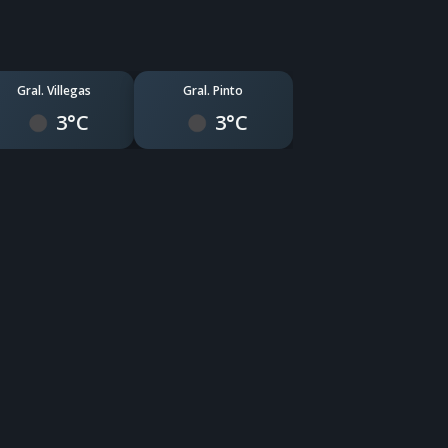
Gral. Villegas
Gral. Pinto
3°C
3°C