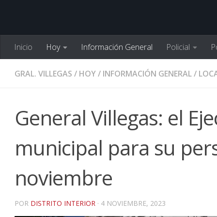
Inicio
Hoy
Información General
Policial
Po
GRAL. VILLEGAS
/
HOY
/
INFORMACIÓN GENERAL
/
LOCA
General Villegas: el Ej
municipal para su per
noviembre
POR
DISTRITO INTERIOR
·
4 NOVIEMBRE, 2023