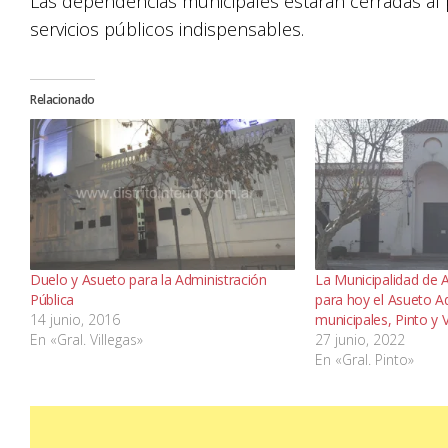
Las dependencias municipales estarán cerradas al 
servicios públicos indispensables.
Relacionado
Duelo y Asueto para la Administración
La Municipalidad de
Pública
para hoy el Asueto Ad
14 junio, 2016
municipales, Pinto y V
En «Gral. Villegas»
27 junio, 2022
En «Gral. Pinto»