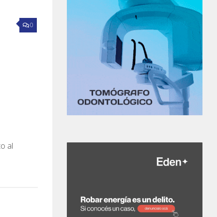
0
o al