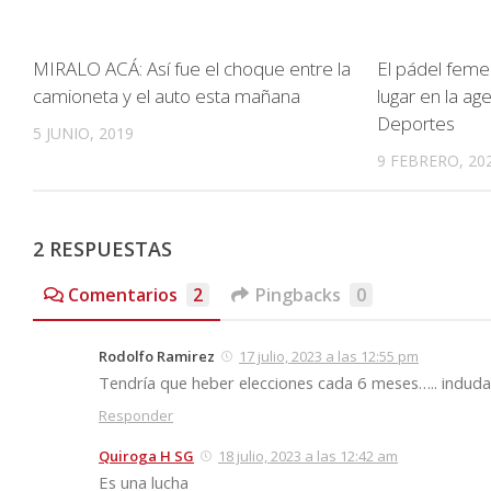
MIRALO ACÁ: Así fue el choque entre la
El pádel feme
camioneta y el auto esta mañana
lugar en la ag
Deportes
5 JUNIO, 2019
9 FEBRERO, 20
2 RESPUESTAS
Comentarios
2
Pingbacks
0
Rodolfo Ramirez
17 julio, 2023 a las 12:55 pm
Tendría que heber elecciones cada 6 meses….. indu
Responder
Quiroga H SG
18 julio, 2023 a las 12:42 am
Es una lucha