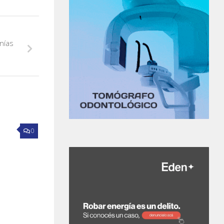
nías
0