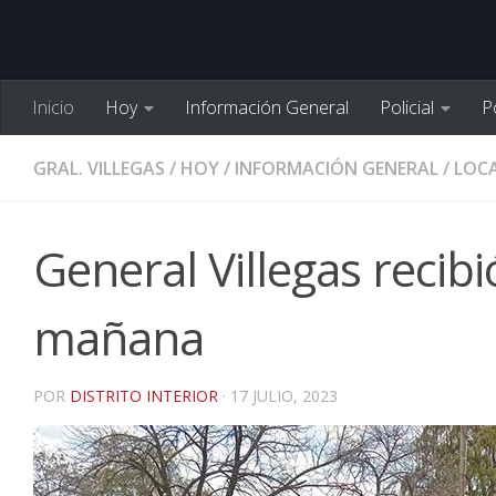
Inicio
Hoy
Información General
Policial
Po
GRAL. VILLEGAS
/
HOY
/
INFORMACIÓN GENERAL
/
LOCA
General Villegas recibi
mañana
POR
DISTRITO INTERIOR
·
17 JULIO, 2023