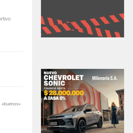
rtivo
s «buenos»