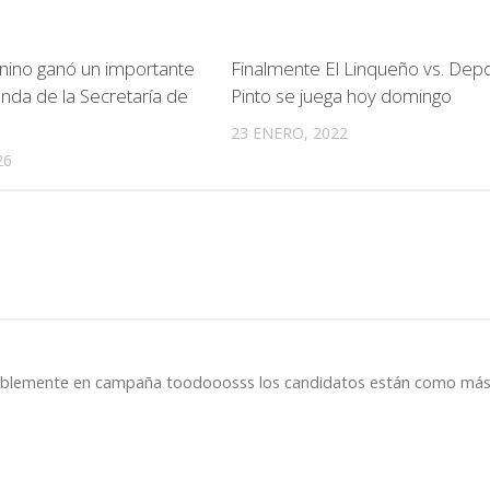
nino ganó un importante
Finalmente El Linqueño vs. Depo
enda de la Secretaría de
Pinto se juega hoy domingo
23 ENERO, 2022
26
dablemente en campaña toodooosss los candidatos están como má