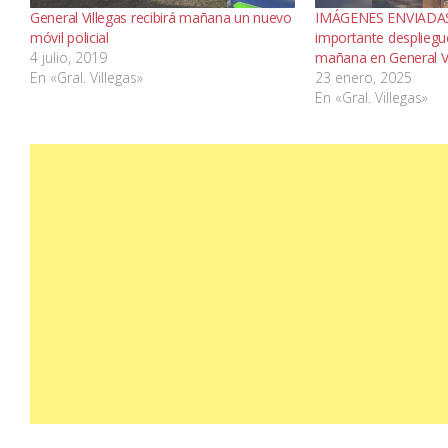
General Villegas recibirá mañana un nuevo
IMÁGENES ENVIADAS
móvil policial
importante despliegue
4 julio, 2019
mañana en General Vi
En «Gral. Villegas»
23 enero, 2025
En «Gral. Villegas»