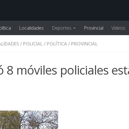
lítica
Localidades
Deportes
Provincial
Videos
LIDADES
/
POLICIAL
/
POLÍTICA
/
PROVINCIAL
ó 8 móviles policiales est