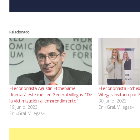
Relacionado
El economista Agustín Etchebarne
El economista Etcheb
disertará este mes en General Villegas: “De
Villegas invitado por 
la Victimización al emprendimiento”
30 junio, 2023
19 junio, 2023
En «Gral. Villegas»
En «Gral. Villegas»