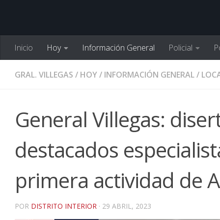
Inicio
Hoy
Información General
Policial
Po
GRAL. VILLEGAS
/
HOY
/
INFORMACIÓN GENERAL
/
LOCA
General Villegas: dise
destacados especialista
primera actividad de
POR
DISTRITO INTERIOR
·
29 ABRIL, 2023