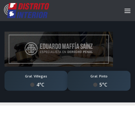
Gral. Villegas
Gral. Pinto
4°C
5°C