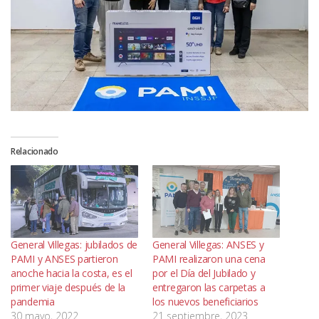
Relacionado
General Villegas: jubilados de
General Villegas: ANSES y
PAMI y ANSES partieron
PAMI realizaron una cena
anoche hacia la costa, es el
por el Día del Jubilado y
primer viaje después de la
entregaron las carpetas a
pandemia
los nuevos beneficiarios
30 mayo, 2022
21 septiembre, 2023