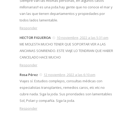
Siempre van las mismas personas, en algunos casos
millonarias!! es una joda.hay gente que no conoce el mar y
van las que tienen departamentos y propiedades por
todos lados lamentable.
Responder
HECTOR FIGUEROA
10 noviembre, 2022 a las 5:31 pm
ME MOLESTA MUCHO TENER QUE SOPORTAR VER A LAS
ANCIANAS SONRIENDO. ESTE VIAJE LO TENDRIAN QUE HABER
CANCELADO HACE MUCHO
Responder
Rosa Pérez
12 noviembre, 2022 a las 6:10 pm
Viajes sí. Estudios complejos, consultas médicas con
especialistas transplantes, remedios caros, etc etc no
cubre nada. Siga la joda. Sus prioridades son lamentables
Sol, Polari y compañía. Siga la joda.
Responder