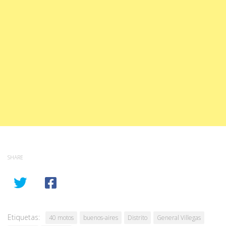
SHARE
Etiquetas:
40 motos
buenos-aires
Distrito
General Villegas