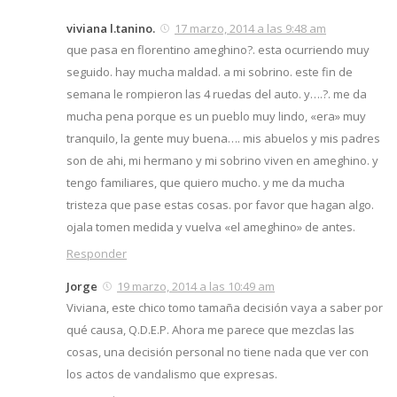
viviana l.tanino.
17 marzo, 2014 a las 9:48 am
que pasa en florentino ameghino?. esta ocurriendo muy
seguido. hay mucha maldad. a mi sobrino. este fin de
semana le rompieron las 4 ruedas del auto. y….?. me da
mucha pena porque es un pueblo muy lindo, «era» muy
tranquilo, la gente muy buena…. mis abuelos y mis padres
son de ahi, mi hermano y mi sobrino viven en ameghino. y
tengo familiares, que quiero mucho. y me da mucha
tristeza que pase estas cosas. por favor que hagan algo.
ojala tomen medida y vuelva «el ameghino» de antes.
Responder
Jorge
19 marzo, 2014 a las 10:49 am
Viviana, este chico tomo tamaña decisión vaya a saber por
qué causa, Q.D.E.P. Ahora me parece que mezclas las
cosas, una decisión personal no tiene nada que ver con
los actos de vandalismo que expresas.