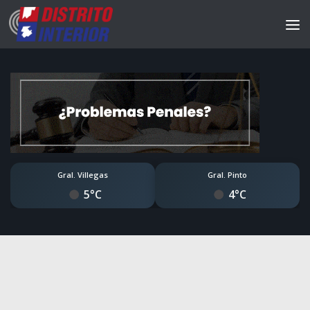
Gral. Villegas
Gral. Pinto
5°C
4°C