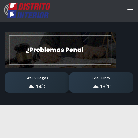
Gral. Villegas
Gral. Pinto
14°C
13°C