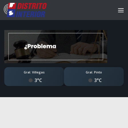
Gral. Villegas
Gral. Pinto
3°C
3°C