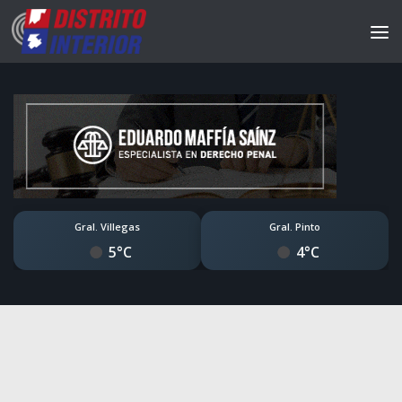
Gral. Villegas
Gral. Pinto
5°C
4°C