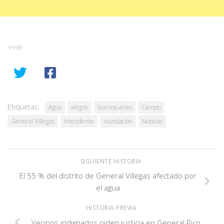
SHARE
Etiquetas:
Agua
alegre
buenos-aires
Campo
General Villegas
Intendente
inundación
Noticias
SIGUIENTE HISTORIA
El 55 % del distrito de General Villegas afectado por
el agua
HISTORIA PREVIA
Vecinos indignados piden justicia en General Pico