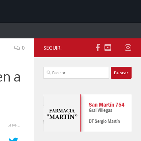
0
SEGUIR:
Buscar:
en a
SHARE