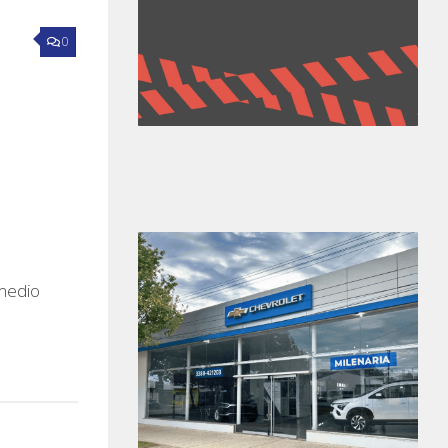
0
 medio