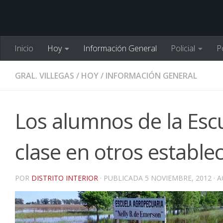
Inicio
Hoy
Información General
Policial
Po
GRAL. VILLEGAS
/
HOY
/
INFORMACIÓN GENERAL
Los alumnos de la Esc
clase en otros estable
POR
DISTRITO INTERIOR
· PUBLICADA
5 NOVIEMBRE, 2012
· 