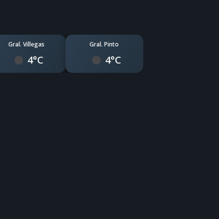
Gral. Villegas
Gral. Pinto
4°C
4°C