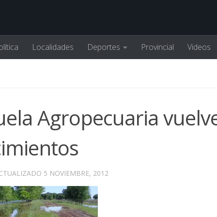
lítica
Localidades
Deportes
Provincial
Videos
uela Agropecuaria vuelv
cimientos
ACTUALIZADO
5 NOVIEMBRE, 2012