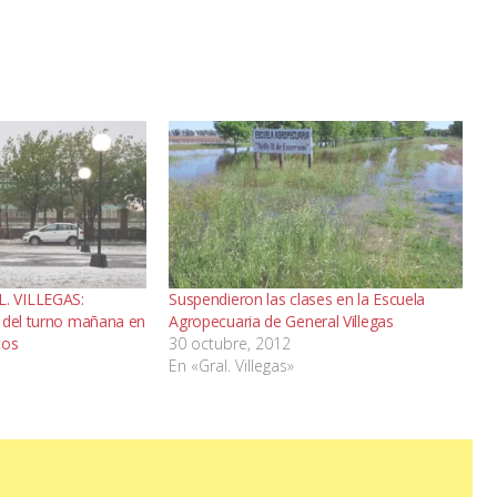
. VILLEGAS:
Suspendieron las clases en la Escuela
 del turno mañana en
Agropecuaria de General Villegas
tos
30 octubre, 2012
En «Gral. Villegas»