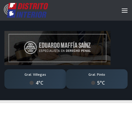
Gral. Villegas
Gral. Pinto
4°C
5°C