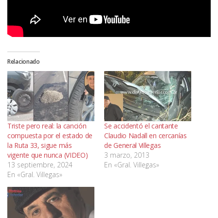
Relacionado
Triste pero real: la canción
Se accidentó el cantante
compuesta por el estado de
Claudio Nadall en cercanías
la Ruta 33, sigue más
de General Villegas
vigente que nunca (VIDEO)
3 marzo, 2013
13 septiembre, 2024
En «Gral. Villegas»
En «Gral. Villegas»