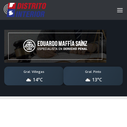
Gral. Villegas
Gral. Pinto
14°C
13°C