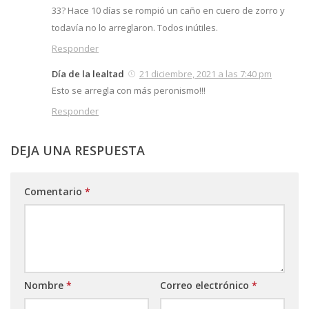
33? Hace 10 días se rompió un caño en cuero de zorro y
todavía no lo arreglaron. Todos inútiles.
Responder
Día de la lealtad
21 diciembre, 2021 a las 7:40 pm
Esto se arregla con más peronismo!!!
Responder
DEJA UNA RESPUESTA
Comentario
*
Nombre
*
Correo electrónico
*