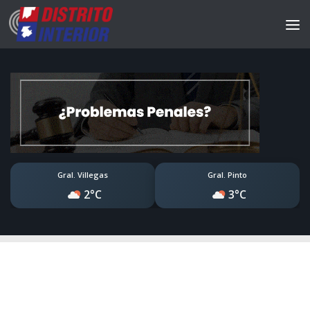
Gral. Villegas
Gral. Pinto
2°C
3°C