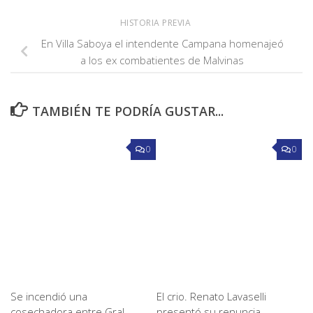
HISTORIA PREVIA
En Villa Saboya el intendente Campana homenajeó
a los ex combatientes de Malvinas
TAMBIÉN TE PODRÍA GUSTAR...
0
0
Se incendió una
El crio. Renato Lavaselli
cosechadora entre Gral.
presentó su renuncia