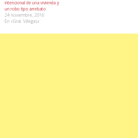
intencional de una vivienda y
un robo tipo arrebato
24 noviembre, 2016
En «Gral. Villegas»