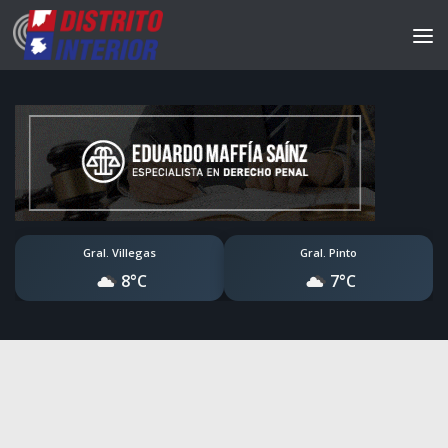
Gral. Villegas
Gral. Pinto
8°C
7°C