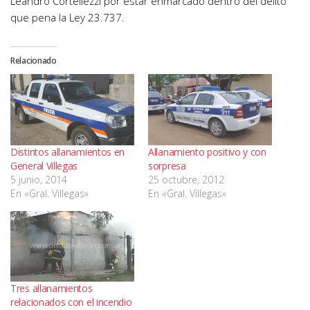
Leandro Cortellezzi por estar enmarcado dentro del delito
que pena la Ley 23.737.
Relacionado
Distintos allanamientos en
Allanamiento positivo y con
General Villegas
sorpresa
5 junio, 2014
25 octubre, 2012
En «Gral. Villegas»
En «Gral. Villegas»
Tres allanamientos
relacionados con el incendio