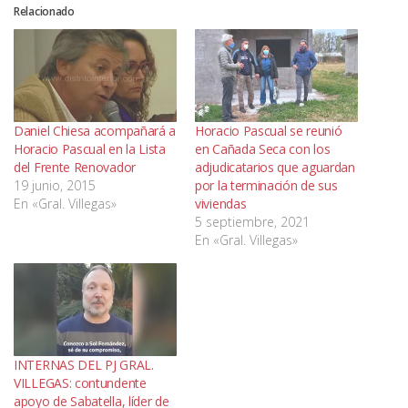
Relacionado
Daniel Chiesa acompañará a
Horacio Pascual se reunió
Horacio Pascual en la Lista
en Cañada Seca con los
del Frente Renovador
adjudicatarios que aguardan
19 junio, 2015
por la terminación de sus
En «Gral. Villegas»
viviendas
5 septiembre, 2021
En «Gral. Villegas»
INTERNAS DEL PJ GRAL.
VILLEGAS: contundente
apoyo de Sabatella, líder de