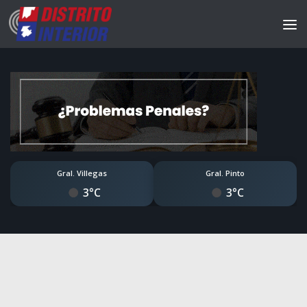
Gral. Villegas
Gral. Pinto
3°C
3°C