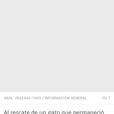
GRAL. VILLEGAS
/
HOY
/
INFORMACIÓN GENERAL
1
Al rescate de un gato que permaneció