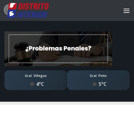
Gral. Villegas
Gral. Pinto
4°C
5°C