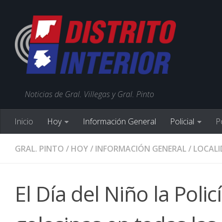
Noticias de Gral. Villegas y Gral. Pinto
Inicio
Hoy
Información General
Policial
Po
GRAL. PINTO
/
HOY
/
INFORMACIÓN GENERAL
/
LOCALI
El Día del Niño la Poli