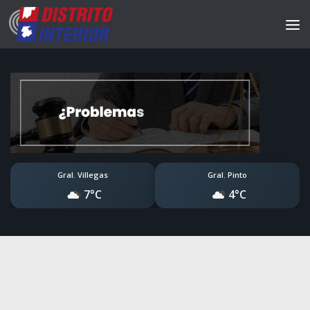
Gral. Villegas
Gral. Pinto
7°C
4°C