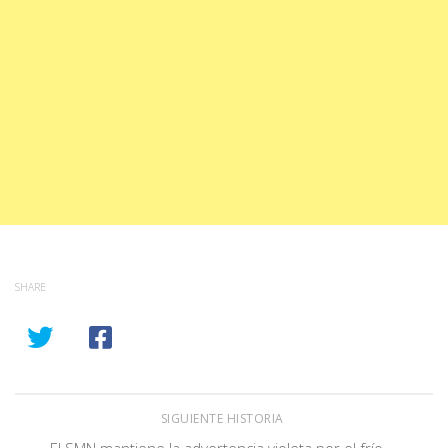
SHARE
SIGUIENTE HISTORIA
El SMN mantiene la advertencia violeta por el frío