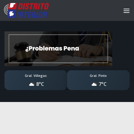
Gral. Villegas
Gral. Pinto
8°C
7°C