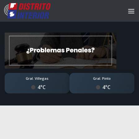
Gral. Villegas
Gral. Pinto
4°C
4°C