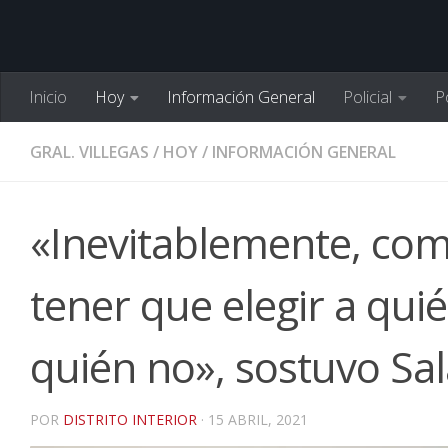
Inicio
Hoy
Información General
Policial
Po
GRAL. VILLEGAS
/
HOY
/
INFORMACIÓN GENERAL
«Inevitablemente, come
tener que elegir a quié
quién no», sostuvo Sal
POR
DISTRITO INTERIOR
·
15 ABRIL, 2021