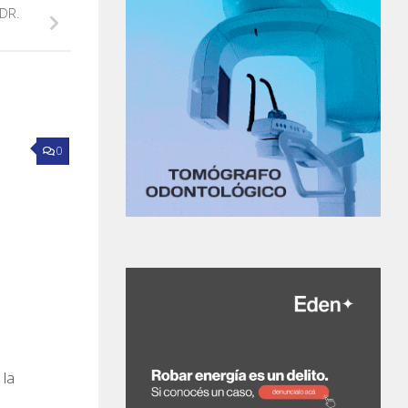
DR.
0
 la