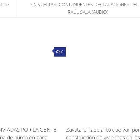
l de
SIN VUELTAS: CONTUNDENTES DECLARACIONES DEL 
RAÚL SALA (AUDIO)
0
VIADAS POR LA GENTE:
Zavatarelli adelantó que van por
mna de humo en zona
construcción de viviendas en los