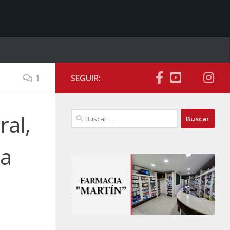
1
SEGUIR:
Buscar:
ral,
 a