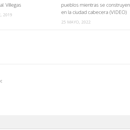
l. Villegas
pueblos mientras se construye
en la ciudad cabecera (VIDEO)
, 2019
25 MAYO, 2022
oc