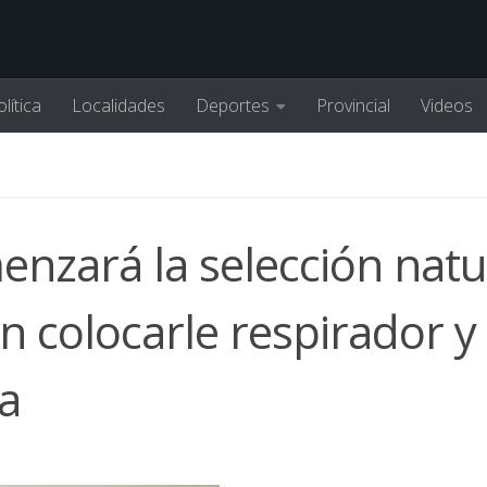
lítica
Localidades
Deportes
Provincial
Videos
nzará la selección natu
n colocarle respirador y
a