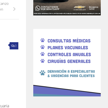
tanzo
en
0
uaria