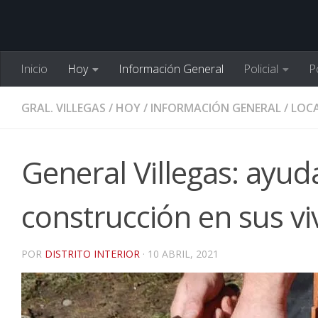
Inicio
Hoy
Información General
Policial
Po
GRAL. VILLEGAS
/
HOY
/
INFORMACIÓN GENERAL
/
LOCA
General Villegas: ayuda
construcción en sus vi
POR
DISTRITO INTERIOR
·
10 ABRIL, 2021